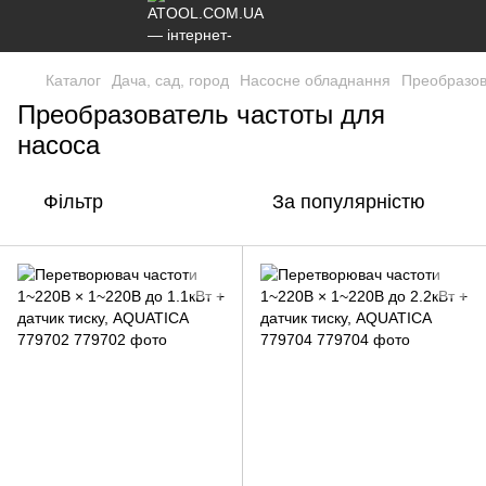
Каталог
Дача, сад, город
Насосне обладнання
Преобразов
Преобразователь частоты для
насоса
Фільтр
За популярністю