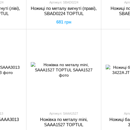
24
Артикул: SBAD0224
Арт
уті (ліві),
Ножиці по металу вигнуті (праві),
Ножиці по
PTUL
SBAD0224 TOPTUL
SBAE
681 грн
13
Артикул: SAAA1527
Арт
 SAAA3013
Ножівка по металу mini,
Ножиці ба
SAAA1527 TOPTUL