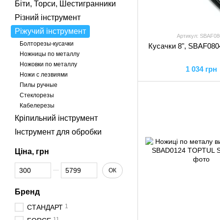
Біти, Торси, Шестигранники
Різний інструмент
Ріжучий інструмент
Артикул: SBAF08
Болторезы-кусачки
Кусачки 8", SBAF08
Ножницы по металлу
Ножовки по металлу
1 034 грн
Ножи с лезвиями
Пилы ручные
Стеклорезы
Кабелерезы
Кріпильний інструмент
Інструмент для обробки
Ціна, грн
Від Ціна, грн
До Ціна, грн
ОК
Бренд
1
СТАНДАРТ
11