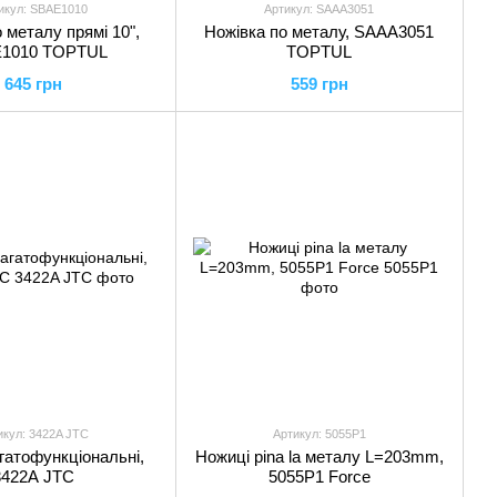
икул: SBAE1010
Артикул: SAAA3051
 металу прямі 10",
Ножівка по металу, SAAA3051
1010 TOPTUL
TOPTUL
645 грн
559 грн
икул: 3422A JTC
Артикул: 5055P1
гатофункціональні,
Ножиці pina la металу L=203mm,
3422A JTC
5055P1 Force