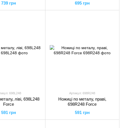
739 грн
695 грн
тикул: 698L248
Артикул: 698R248
еталу, ліві, 698L248
Ножиці по металу, праві,
Force
698R248 Force
591 грн
591 грн