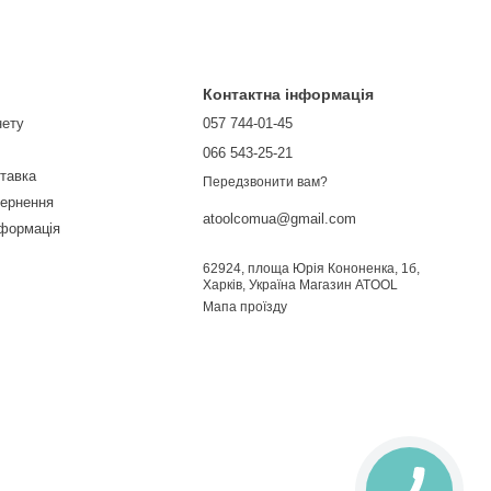
Контактна інформація
нету
057 744-01-45
066 543-25-21
ставка
Передзвонити вам?
вернення
atoolcomua@gmail.com
нформація
62924, площа Юрія Кононенка, 1б,
Харків, Україна Магазин ATOOL
Мапа проїзду