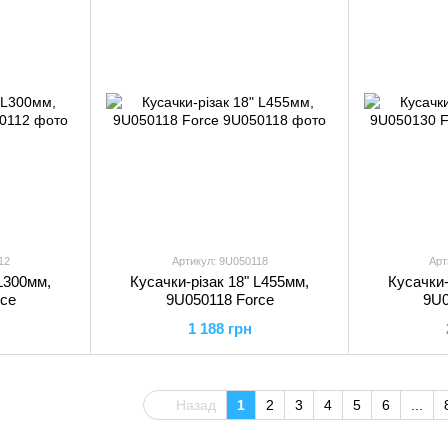
12
Артикул: 9U050118
Арт
 L300мм,
Кусачки-різак 18" L455мм,
Кусачки-
rce
9U050118 Force
9U0
1 188 грн
Назад
1
2
3
4
5
6
...