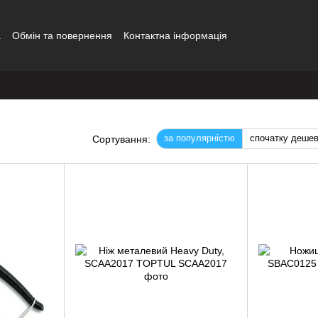
а
Обмін та повернення
Контактна інформація
за популярністю
спочатку деше
Сортування: