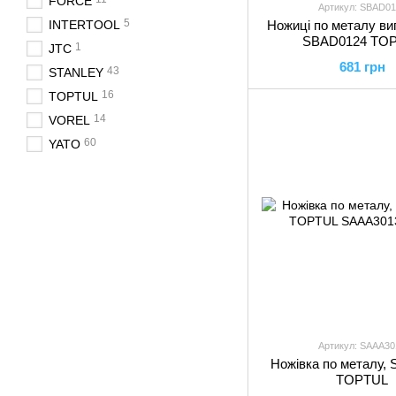
FORCE
Артикул: SBAD01
5
INTERTOOL
Ножиці по металу вигн
SBAD0124 TO
1
JTC
681 грн
43
STANLEY
16
TOPTUL
14
VOREL
60
YATO
Артикул: SAAA30
Ножівка по металу,
TOPTUL