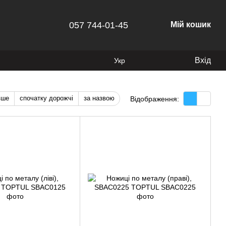
057 744-01-45
Мій кошик
Вхід
Укр
вше
спочатку дорожчі
за назвою
Відображення: