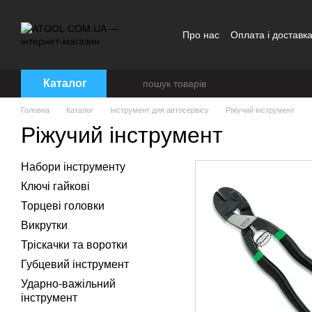
Перейти до основного контенту
Про нас
Оплата і доставк
Каталог
Головна
Каталог
Інструмент для автосервісу
Ріжучий інструмент
Ріжучий інструмент
Набори інструменту
Ключі гайкові
Торцеві головки
Викрутки
Тріскачки та воротки
Губцевий інструмент
Ударно-важільний
інструмент