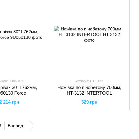
икул: 9U050130
Артикул: HT-3132
різак 30" L762мм,
Ножівка по пінобетону 700мм,
50130 Force
HT-3132 INTERTOOL
2 214 грн
529 грн
8
Вперед