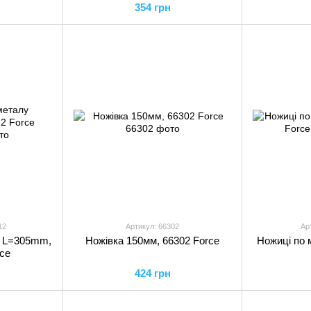
354 грн
12
Артикул: 66302
Ар
у L=305mm,
Ножівка 150мм, 66302 Force
Ножиці по м
ce
424 грн