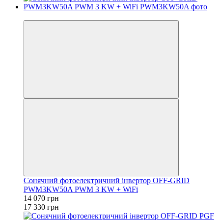
−19%
Сонячний фотоелектричний інвертор OFF-GRID
PWM3KW50A PWM 3 KW + WiFi
14 070 грн
17 330 грн