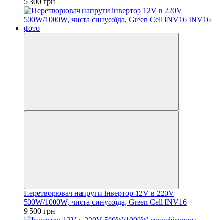
5 300 грн
Перетворювач напруги інвертор 12V в 220V
500W/1000W, чиста синусоїда, Green Cell INV16
9 500 грн