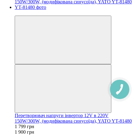
−5%
Перетворювач напруги інвертор 12V в 220V
150W/300W, (модифікована синусоїда), YATO YT-81480
1 799 грн
1 900 грн