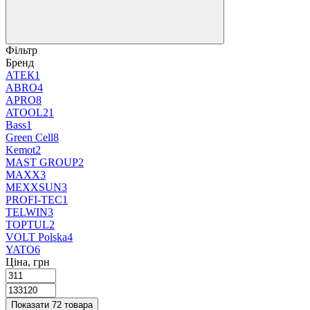
Фільтр
Бренд
АТЕК
1
ABRO
4
APRO
8
ATOOL
21
Bass
1
Green Cell
8
Kemot
2
MAST GROUP
2
MAXX
3
MEXXSUN
3
PROFI-TEC
1
TELWIN
3
TOPTUL
2
VOLT Polska
4
YATO
6
Ціна, грн
Показати 72 товара