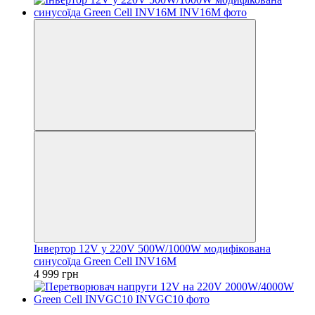
Інвертор 12V у 220V 500W/1000W модифікована
синусоїда Green Cell INV16M
4 999 грн
−11%