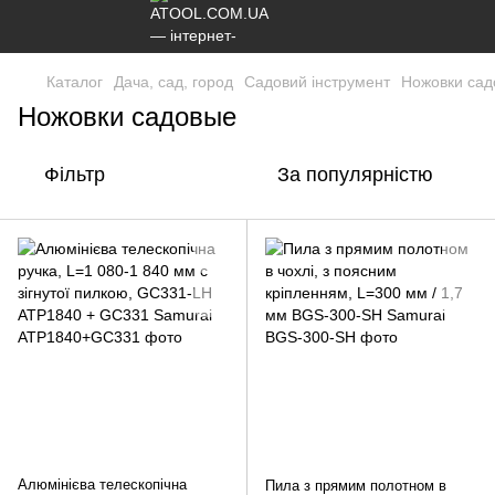
Каталог
Дача, сад, город
Садовий інструмент
Ножовки са
Ножовки садовые
Фільтр
За популярністю
Алюмінієва телескопічна
Пила з прямим полотном в