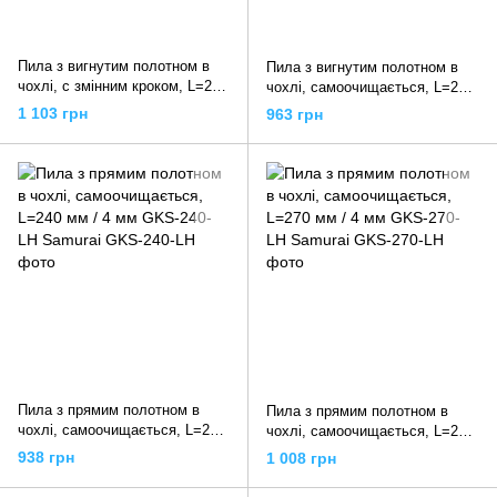
Пила з вигнутим полотном в
Пила з вигнутим полотном в
чохлі, c змінним кроком, L=270
чохлі, самоочищається, L=240
мм / 3 мм / 3,5 мм / 4 мм GCW-
мм / 4 мм GKC-240-LH Samurai
1 103 грн
963 грн
270-LMH Samurai
Пила з прямим полотном в
Пила з прямим полотном в
чохлі, самоочищається, L=240
чохлі, самоочищається, L=270
мм / 4 мм GKS-240-LH Samurai
мм / 4 мм GKS-270-LH Samurai
938 грн
1 008 грн