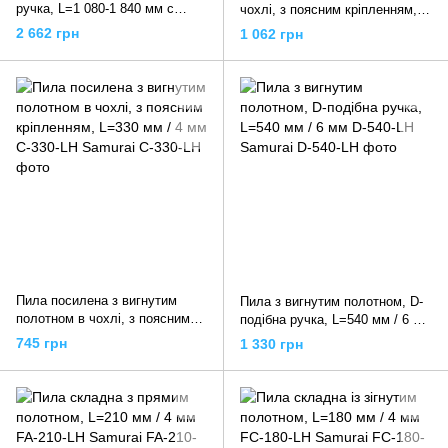
ручка, L=1 080-1 840 мм c
чохлі, з поясним кріпленням,
зігнутої пилкою, GC331-LH
L=300 мм / 1,7 мм BGS-300-SH
2 662 грн
1 062 грн
ATP1840 + GC331 Samurai
Samurai
Пила посилена з вигнутим
Пила з вигнутим полотном, D-
полотном в чохлі, з поясним
подібна ручка, L=540 мм / 6 мм
кріпленням, L=330 мм / 4 мм
D-540-LH Samurai
745 грн
1 330 грн
C-330-LH Samurai