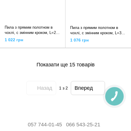
Пила з прямим полотном в
Пила з прямим полотном в
чохлі, c змінним кроком, L=270
чохлі, c змінним кроком, L=300
мм / 3 мм / 3,5 мм / 4 мм GSW-
мм / 3 мм / 3,5 мм / 4 мм GSW-
1 022 грн
1 076 грн
270-LMH Samurai
300-LMH Samurai
Показати ще 15 товарів
Назад
Вперед
1
з 2
057 744-01-45
066 543-25-21