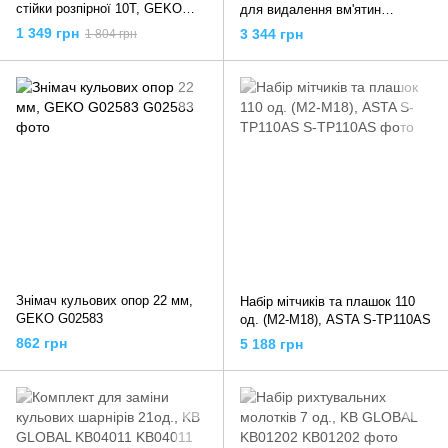
стійки розпірної 10T, GEKO
для видалення вм'ятин
G02751
(рихтування), KB GLOBAL
1 349 грн
3 344 грн
1 804 грн
KB10854
Знімач кульових опор 22 мм,
Набір мітчиків та плашок 110
GEKO G02583
од. (M2-M18), ASTA S-TP110AS
862 грн
5 188 грн