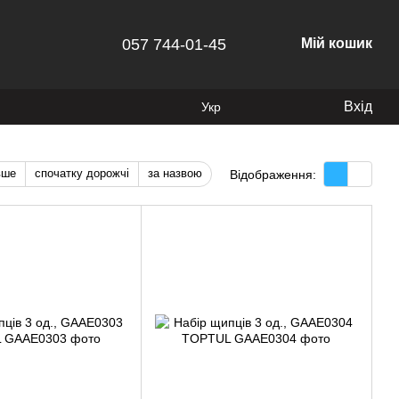
057 744-01-45
Мій кошик
Вхід
Укр
вше
спочатку дорожчі
за назвою
Відображення: