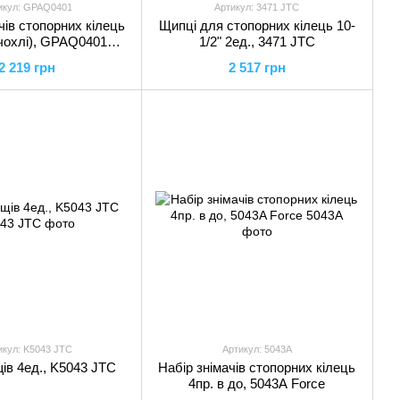
икул: GPAQ0401
Артикул: 3471 JTC
чів стопорних кілець
Щипці для стопорних кілець 10-
 чохлі), GPAQ0401
1/2" 2ед., 3471 JTC
TOPTUL
2 219 грн
2 517 грн
икул: K5043 JTC
Артикул: 5043A
щів 4ед., K5043 JTC
Набір знімачів стопорних кілець
4пр. в до, 5043A Force