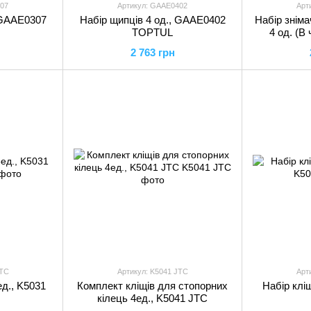
307
Артикул: GAAE0402
Арт
 GAAE0307
Набір щипців 4 од., GAAE0402
Набір зніма
TOPTUL
4 од. (В
2 763 грн
JTC
Артикул: K5041 JTC
Арт
ед., K5031
Комплект кліщів для стопорних
Набір клі
кілець 4ед., K5041 JTC