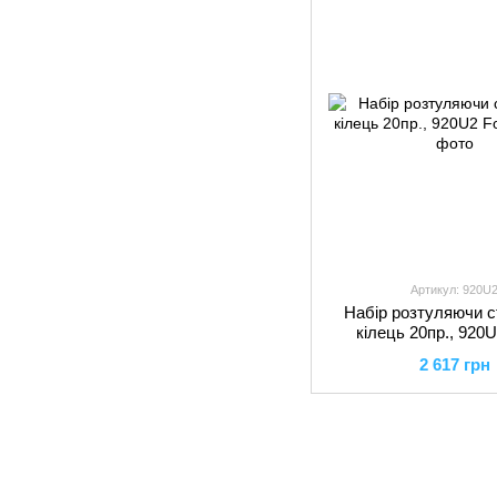
Артикул: 920U
Набір розтуляючи с
кілець 20пр., 920
2 617 грн