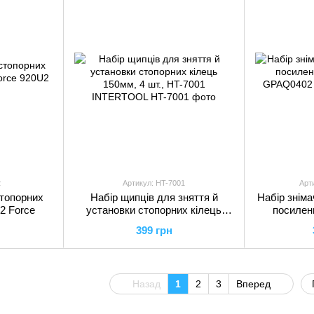
2
Артикул: HT-7001
Арт
топорних
Набiр щипців для зняття й
Набір зніма
U2 Force
установки стопорних кілець
посилени
150мм, 4 шт., HT-7001
GPAQ
399 грн
INTERTOOL
Назад
1
2
3
Вперед