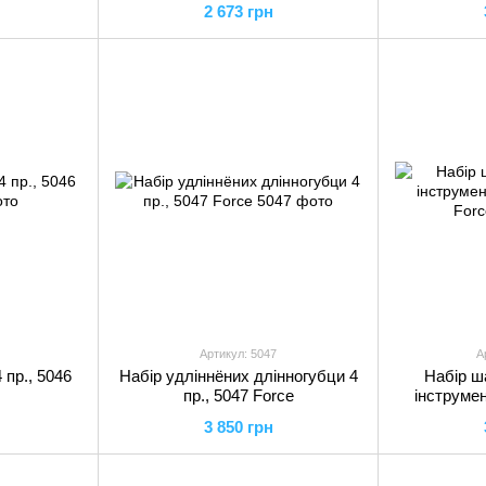
2 673 грн
Артикул: 5047
А
 пр., 5046
Набір удліннёних длінногубци 4
Набір ш
пр., 5047 Force
інструмент
3 850 грн