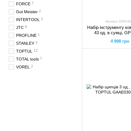
7
FORCE
2
Gut Meister
2
INTERTOOL
Артикул: GPN-04
8
Набір інструменту ко
JTC
43 од. в сумці, G
1
PROFLINE
TOPTUL
4 998 грн
3
STANLEY
12
TOPTUL
7
TOTAL tools
2
VOREL