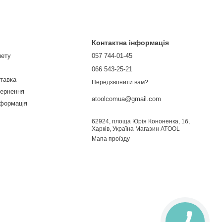
Контактна інформація
нету
057 744-01-45
066 543-25-21
ставка
Передзвонити вам?
вернення
atoolcomua@gmail.com
нформація
62924, площа Юрія Кононенка, 1б,
Харків, Україна Магазин ATOOL
Мапа проїзду