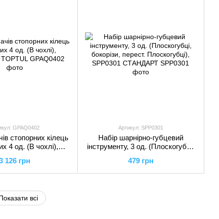
икул: GPAQ0402
Артикул: SPP0301
чів стопорних кілець
Набір шарнірно-губцевий
х 4 од. (В чохлі),
інструменту, 3 од. (Плоскогубці,
0402 TOPTUL
бокорізи, перест. Плоскогубці),
3 126 грн
479 грн
SPP0301 СТАНДАРТ
Показати всі