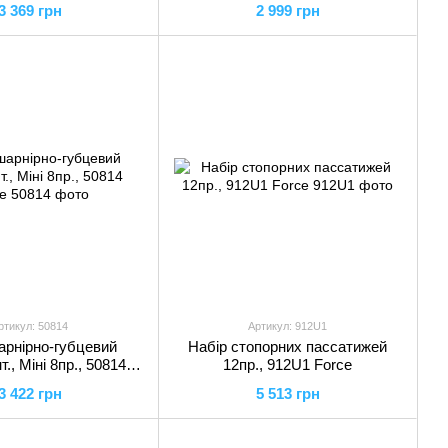
3 369 грн
2 999 грн
ртикул: 50814
Артикул: 912U1
арнірно-губцевий
Набір стопорних пассатижей
., Міні 8пр., 50814
12пр., 912U1 Force
Force
3 422 грн
5 513 грн