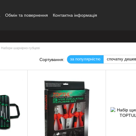
а
Обмін та повернення
Контактна інформація
Набори шарнірно-губцеві
за популярністю
спочатку деше
Сортування: