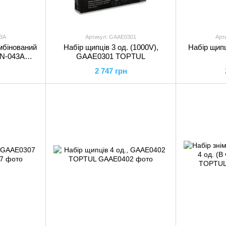
3A
Артикул: GAAE0301
Арт
мбінований
Набір щипців 3 од. (1000V),
Набір щипц
PN-043A
GAAE0301 TOPTUL
2 747 грн