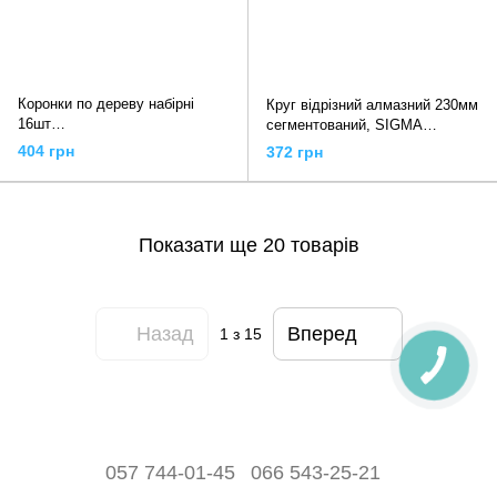
Коронки по дереву набірні
Круг відрізний алмазний 230мм
16шт
сегментований, SIGMA
Ø19,22,29,32,38,44,51,64,76,89,
1922071
404 грн
372 грн
102,127мм (кейс), SIGMA
1520161
Показати ще 20 товарів
Назад
Вперед
1
з 15
057 744-01-45
066 543-25-21