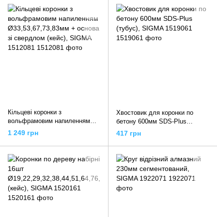
Кільцеві коронки з
Хвостовик для коронки по
вольфрамовим напиленням
бетону 600мм SDS-Plus
Ø33,53,67,73,83мм + основа зі
(тубус), SIGMA 1519061
1 249 грн
417 грн
свердлом (кейс), SIGMA
1512081