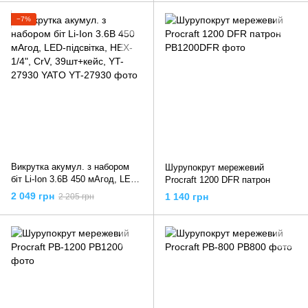
YATO
−7%
Викрутка акумул. з набором
Шурупокрут мережевий
біт Li-Ion 3.6В 450 мАгод, LED-
Procraft 1200 DFR патрон
підсвітка, HEX-1/4", CrV,
2 049 грн
1 140 грн
2 205 грн
39шт+кейс, YT-27930 YATO