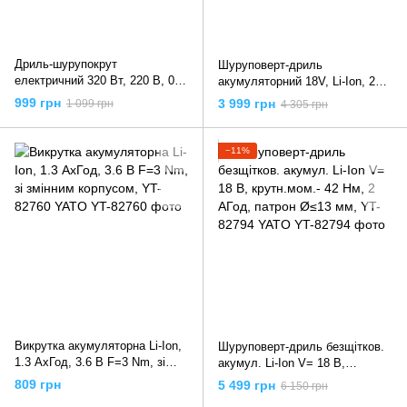
Дриль-шурупокрут
Шуруповерт-дриль
електричний 320 Вт, 220 В, 0-
акумуляторний 18V, Li-Ion, 2
750 об/хв, 0.8-10 мм, 10 Нм,
Агод, KM- 40 Нм, патрон Ø≤13
999 грн
3 999 грн
1 099 грн
4 305 грн
DT-0103 INTERTOOL
мм, YT-82780 YATO
−11%
Викрутка акумуляторна Li-Ion,
Шуруповерт-дриль безщітков.
1.3 АхГод, 3.6 В F=3 Nm, зі
акумул. Li-Ion V= 18 В,
змінним корпусом, YT-82760
крутн.мом.- 42 Нм, 2 АГод,
809 грн
5 499 грн
6 150 грн
YATO
патрон Ø≤13 мм, YT-82794