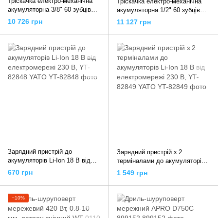
Тріскачка електро-механічна
Тріскачка електро-механічна
акумуляторна 3/8" 60 зубців
акумуляторна 1/2" 60 зубців
200об / хв TOPTUL KPEA1236
200об / хв TOPTUL KPEA1636
10 726 грн
11 127 грн
Зарядний пристрій до
Зарядний пристрій з 2
акумуляторів Li-Ion 18 В від
терміналами до акумуляторів
електромережі 230 В, YT-82848
Li-Ion 18 В від електромережі
670 грн
1 549 грн
YATO
230 В, YT-82849 YATO
−10%