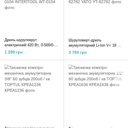
Дриль-шурупокрут
Шуруповерт-дриль
електричний 420 Вт, 0-500/0-
акумуляторний Li-Ion V= 18 В,
1800 об/хв, 0.8-10 мм, макс.
крутн.мом.- 40 Нм,2 Агод,
1 299 грн
3 760 грн
крутний момент 20 Нм, WT-
патрон Ø≤13мм в кейсі, YT-
0104 INTERTOOL
82782 YATO