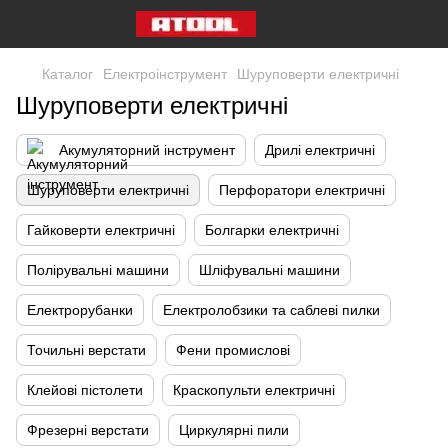
Каталог
Електроінструмент
Шуруповерти електричні
Шуруповерти електричні
Акумуляторний інструмент
Дрилі електричні
Шуруповерти електричні
Перфоратори електричні
Гайковерти електричні
Болгарки електричні
Полірувальні машини
Шліфувальні машини
Електрорубанки
Електролобзики та саблеві пилки
Точильні верстати
Фени промислові
Клейові пістолети
Краскопульти електричні
Фрезерні верстати
Циркулярні пили