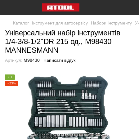
Каталог
Інструмент для автосервісу
Набори інструменту
У
Універсальний набір інструментів
1/4-3/8-1/2"DR 215 од., M98430
MANNESMANN
Артикул:
M98430
Написати відгук
ХІТ
−23%