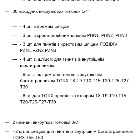
30 накидних викруткових головок 1/4":
- 4 шт. з прямим шліцом
- 3 шт. з хрестоподібним шліцом РНN1, РНN2, РНN3
- 3 шт. для гвинтів з хрестовим шліцем POZIDIV
PZN1,PZN2;PZN3
- 4 шт. зі шліцом для гвинтів із внутрішнім
шестигранником
- 8шт. зі шліцом для гвинтів з внутрішнім
багатогранником TORX Т8-Т9-Т10-Т15-Т20-Т25-Т27-
Т30
- 8шт. для TORX профілів з отвором Т8-Т9-Т10-Т15-
Т20-Т25-Т27-Т30
2 накидні викруткові головки 3/8"
- 2 шт. зі шліцом для гвинтів із внутрішнім багатогранником
TORX Т55-Т60