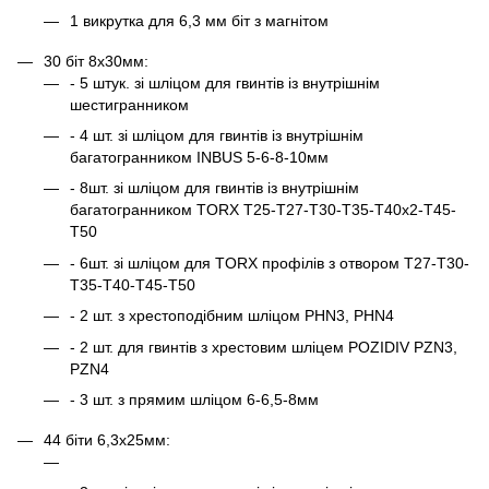
1 викрутка для 6,3 мм біт з магнітом
30 біт 8х30мм:
- 5 штук. зі шліцом для гвинтів із внутрішнім
шестигранником
- 4 шт. зі шліцом для гвинтів із внутрішнім
багатогранником INBUS 5-6-8-10мм
- 8шт. зі шліцом для гвинтів із внутрішнім
багатогранником TORX Т25-Т27-Т30-Т35-Т40х2-Т45-
Т50
- 6шт. зі шліцом для TORX профілів з отвором Т27-Т30-
Т35-Т40-Т45-Т50
- 2 шт. з хрестоподібним шліцом РНN3, РНN4
- 2 шт. для гвинтів з хрестовим шліцем POZIDIV PZN3,
PZN4
- 3 шт. з прямим шліцом 6-6,5-8мм
44 біти 6,3х25мм: