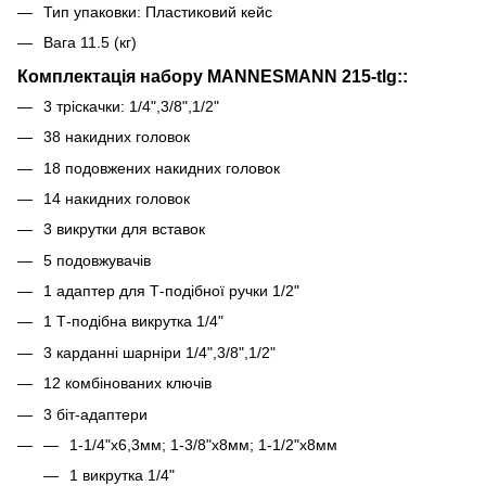
Тип упаковки: Пластиковий кейс
Вага 11.5 (кг)
Комплектація набору MANNESMANN 215-tlg::
3 тріскачки: 1/4",3/8",1/2"
38 накидних головок
18 подовжених накидних головок
14 накидних головок
3 викрутки для вставок
5 подовжувачів
1 адаптер для Т-подібної ручки 1/2"
1 Т-подібна викрутка 1/4"
3 карданні шарніри 1/4",3/8",1/2"
12 комбінованих ключів
3 біт-адаптери
1-1/4"х6,3мм; 1-3/8"х8мм; 1-1/2"х8мм
1 викрутка 1/4"