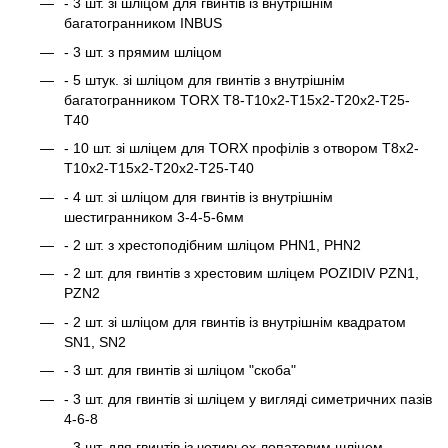
- 3 шт. зі шліцом для гвинтів із внутрішнім
багатогранником INBUS
- 3 шт. з прямим шліцом
- 5 штук. зі шліцом для гвинтів з внутрішнім
багатогранником TORX Т8-Т10х2-Т15х2-Т20х2-Т25-
Т40
- 10 шт. зі шліцем для TORX профілів з отвором Т8х2-
Т10х2-Т15х2-Т20х2-Т25-Т40
- 4 шт. зі шліцом для гвинтів із внутрішнім
шестигранником 3-4-5-6мм
- 2 шт. з хрестоподібним шліцом РНN1, РНN2
- 2 шт. для гвинтів з хрестовим шліцем POZIDIV PZN1,
PZN2
- 2 шт. зі шліцом для гвинтів із внутрішнім квадратом
SN1, SN2
- 3 шт. для гвинтів зі шліцом "скоба"
- 3 шт. для гвинтів зі шліцем у вигляді симетричних пазів
4-6-8
- 3 шт. для гвинтів із чотирьох лопатевим шліцем