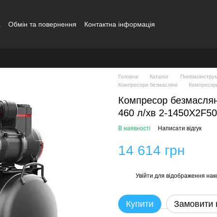
а
Обмін та повернення
Контактна інформація
Головна
Каталог
Пневмоінструм
Компресори безмасляні
Компресор
Компресор безмасляни
460 л/хв 2-1450X2F5
В наявності
Написати відгук
14 614 грн
Увійти
для відображення нак
%
Купити
Замовити