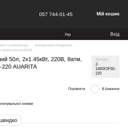
057 744-01-45
Мій кошик
Вхід
Укр
ент та компресора
Компресорне обладнання
и безмасляні AUARITA
й 50л, 2х1.45кВт, 220В, 8атм,
Артикул
2-
0-220 AUARITA
1450X2F50-
220
Порівняти
В бажання
опичувальної знижки
 швидко