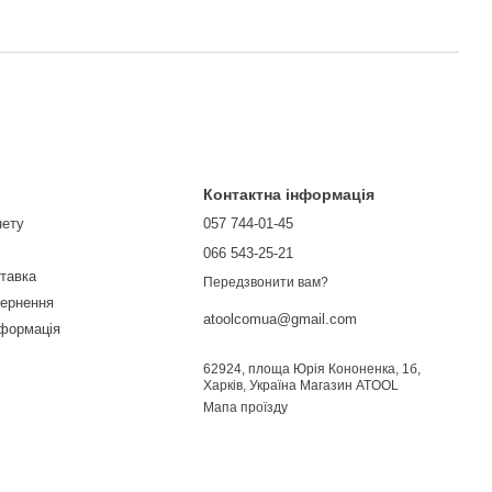
Контактна інформація
нету
057 744-01-45
066 543-25-21
ставка
Передзвонити вам?
вернення
atoolcomua@gmail.com
нформація
62924, площа Юрія Кононенка, 1б,
Харків, Україна Магазин ATOOL
Мапа проїзду