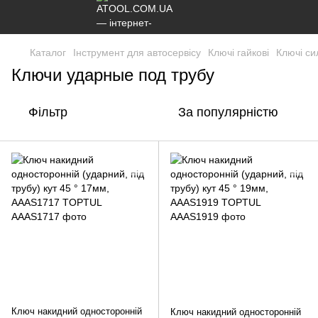
Каталог
Інструмент для автосервісу
Ключі гайкові
Ключі си
Ключи ударные под трубу
Фільтр
За популярністю
Ключ накидний односторонній
Ключ накидний односторонній