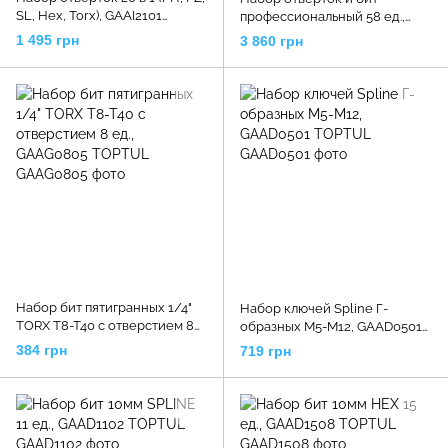
SL, Hex, Torx), GAAI2101
профессиональный 58 ед.,
TOPTUL
GAAI5801 TOPTUL
1 495 грн
3 860 грн
Набор бит пятигранных 1/4"
Набор ключей Spline Г-
TORX T8-T40 с отверстием 8
образных М5-М12, GAAD0501
ед., GAAG0805 TOPTUL
TOPTUL
384 грн
719 грн