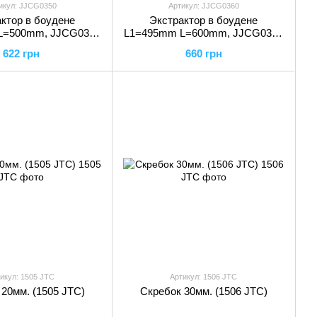
икул: JJCG0350
Артикул: JJCG0360
ктор в боудене
Экстрактор в боудене
L=500mm, JJCG0350
L1=495mm L=600mm, JJCG0360
TOPTUL
TOPTUL
622 грн
660 грн
икул: 1505 JTC
Артикул: 1506 JTC
20мм. (1505 JTC)
Скребок 30мм. (1506 JTC)