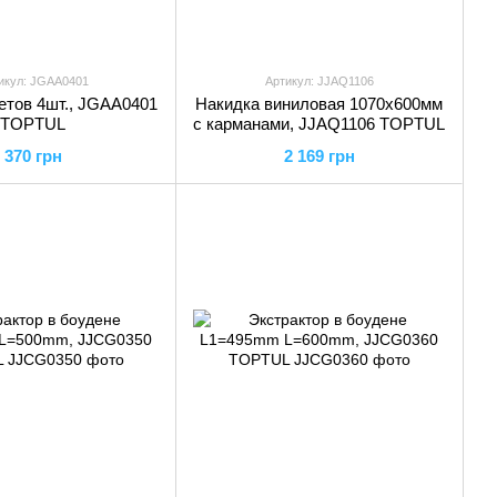
икул: JGAA0401
Артикул: JJAQ1106
етов 4шт., JGAA0401
Накидка виниловая 1070х600мм
TOPTUL
с карманами, JJAQ1106 TOPTUL
370 грн
2 169 грн