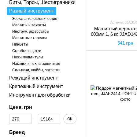
Биты, Торсы, Шестигранники
Разный инструмент
Зеркала телескопические
Артикул: JJAD14
Магниты и захваты
Магнитный держате
Инструм. аксессуары
600мм 1, 6 кг, JJAD1
Магнитные тарелки
541 грн
Пинцеты
Скребки и щетки
Ножи мультитулы
Накидки и чехлы защитные
Сальники, шайбы, заклепки
Режущий инструмент
Крепежный инструмент
Инструмент для обработки
Цена, грн
От Цена, грн
До Цена, грн
OK
Бренд