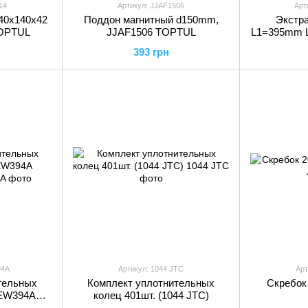
14
Артикул: JJAF1506
Арт
40x140x42
Поддон магнитный d150mm,
Экстра
TOPTUL
JJAF1506 TOPTUL
L1=395mm 
393 грн
94A
Артикул: 1044 JTC
Арт
тельных
Комплект уплотнительных
Скребок 
GEW394A
колец 401шт. (1044 JTC)