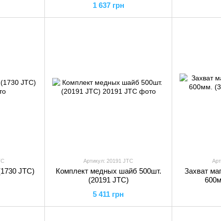
1 637 грн
TC
Артикул: 20191 JTC
Арт
(1730 JTC)
Комплект медных шайб 500шт.
Захват ма
(20191 JTC)
600м
5 411 грн