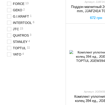
Артикул: JJAF24
13
FORCE
Поддон магнитный 2
2
GEKO
mm, JJAF2414 
1
G.I.KRAFT
672 грн
6
INTERTOOL
15
JTC
3
QUATROS
4
STANLEY
11
TOPTUL
4
YATO
Артикул: JGEW3
Комплект уплотни
колец 394 ед., J
TOPTUL