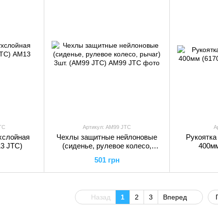
TC
Артикул: AM99 JTC
А
хслойная
Чехлы защитные нейлоновые
Рукоятка 
3 JTC)
(сиденье, рулевое колесо,
400мм
рычаг) 3шт. (AM99 JTC)
501 грн
Назад
1
2
3
Вперед