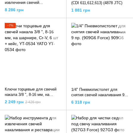
извлечения свечей
(CDI 611,612,613) (4878 JTC)
накаливания и реставрации
8 286 грн
1 881 грн
резьбы. (4054 JTC)
−7%
Ключи торцевые для свечей
1/4" Пневмопистолет для
накала 3/8 ", 8-16 мм, на
снятия свечей накаливания 9
шарнире, Cr-V, 6 шт + кейс, YT-
пр. (909G6 Force)
2 249 грн
6 318 грн
2 426 грн
0534 YATO