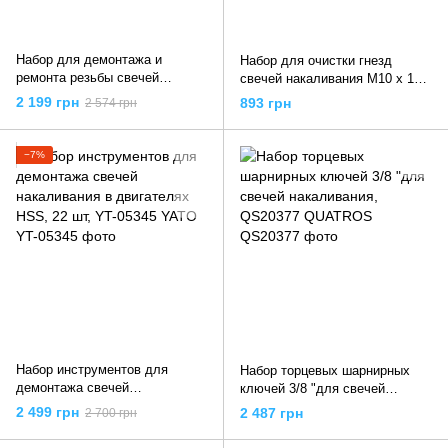
Набор для демонтажа и
Набор для очистки гнезд
ремонта резьбы свечей
свечей накаливания M10 x 1
накаливания 8-10mm, G02794
мм, M12 x 1.25 мм, Cr-V, 3 шт
2 199 грн
893 грн
2 574 грн
GEKO
+ кейс, YT-05341 YATO
−7%
Набор инструментов для
Набор торцевых шарнирных
демонтажа свечей
ключей 3/8 "для свечей
накаливания в двигателях
накаливания, QS20377
2 499 грн
2 487 грн
2 700 грн
HSS, 22 шт, YT-05345 YATO
QUATROS