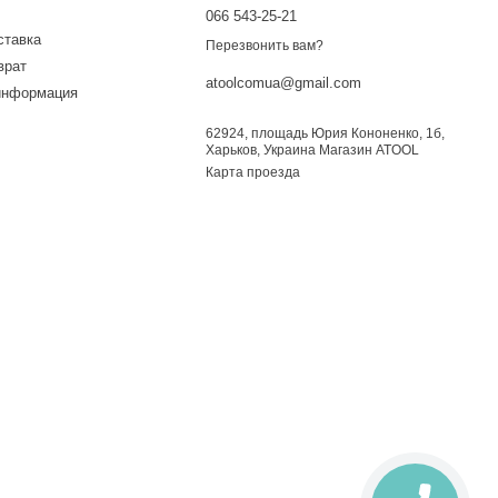
066 543-25-21
ставка
Перезвонить вам?
врат
atoolcomua@gmail.com
информация
62924, площадь Юрия Кононенко, 1б,
Харьков, Украина Магазин ATOOL
Карта проезда