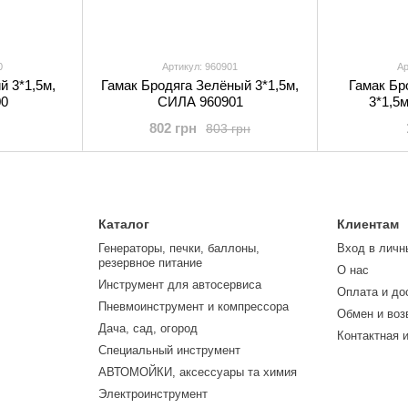
0
Артикул: 960901
Ар
й 3*1,5м,
Гамак Бродяга Зелёный 3*1,5м,
Гамак Бр
0
СИЛА 960901
3*1,5
802 грн
803 грн
Каталог
Клиентам
Генераторы, печки, баллоны,
Вход в личн
резервное питание
О нас
Инструмент для автосервиса
Оплата и до
Пневмоинструмент и компрессора
Обмен и воз
Дача, сад, огород
Контактная 
Специальный инструмент
АВТОМОЙКИ, аксессуары та химия
Электроинструмент