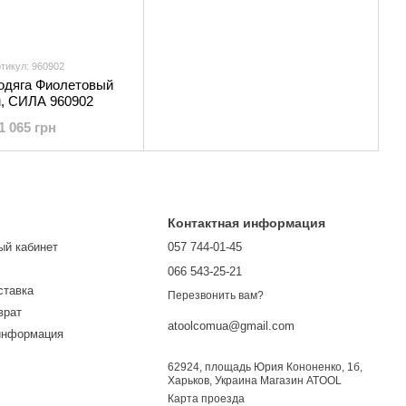
тикул: 960902
одяга Фиолетовый
м, СИЛА 960902
1 065 грн
Контактная информация
ый кабинет
057 744-01-45
066 543-25-21
ставка
Перезвонить вам?
врат
atoolcomua@gmail.com
информация
62924, площадь Юрия Кононенко, 1б,
Харьков, Украина Магазин ATOOL
Карта проезда