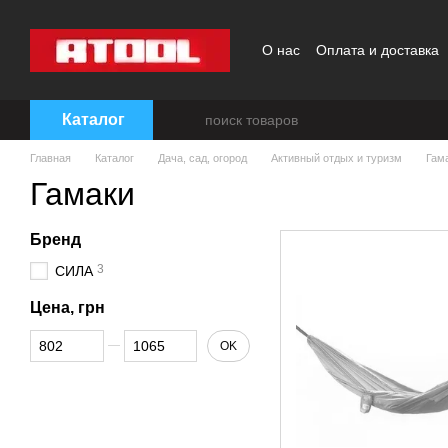
Перейти к основному контенту
О нас
Оплата и доставка
Каталог
Главная
Каталог
Дача, сад, огород
Активный отдых и туризм
Гам
Гамаки
Бренд
3
СИЛА
Цена, грн
От Цена, грн
До Цена, грн
OK