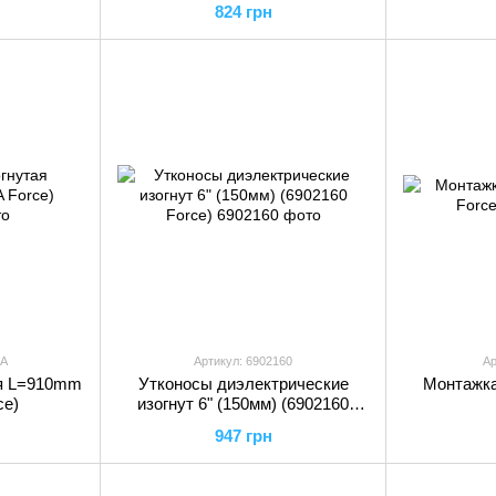
824 грн
0A
Артикул: 6902160
Ар
ая L=910mm
Утконосы диэлектрические
Монтажка
ce)
изогнут 6" (150мм) (6902160
Force)
947 грн