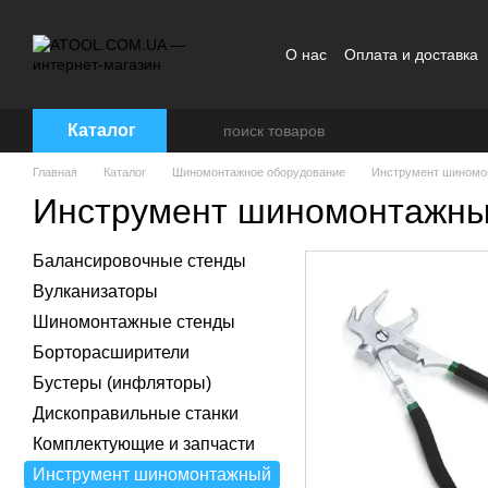
Перейти к основному контенту
О нас
Оплата и доставка
Каталог
Главная
Каталог
Шиномонтажное оборудование
Инструмент шиномо
Инструмент шиномонтажн
Балансировочные стенды
Вулканизаторы
Шиномонтажные стенды
Борторасширители
Бустеры (инфляторы)
Дископравильные станки
Комплектующие и запчасти
Инструмент шиномонтажный