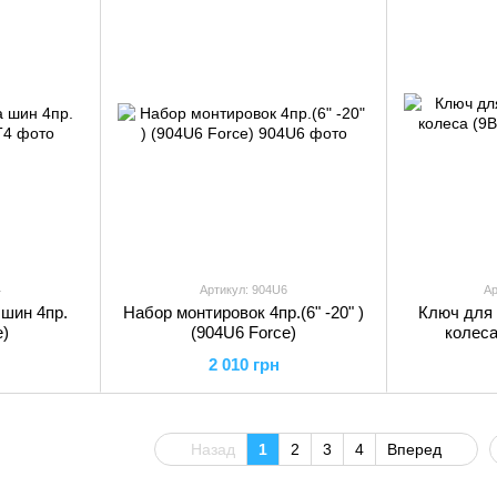
4
Артикул: 904U6
Ар
шин 4пр.
Набор монтировок 4пр.(6" -20" )
Ключ для 
e)
(904U6 Force)
колеса
2 010 грн
Назад
1
2
3
4
Вперед