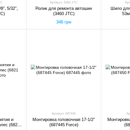
TC
Артикул: 3460 JTC
Арт
8", 5/32",
Ролик для ремонта автошин
Шило для
TC)
(3460 JTC)
53м
345 грн
Артикул: 687445
Ар
ятия и
Монтировка головочная 17-1/2"
Монтировка
олес (6821
(687445 Force)
(6