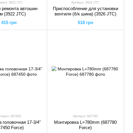
икул: 3922 JTC
Артикул: 3926 JTC
 ремонта автошин
Приспособление для установки
м (3922 JTC)
вентиля (б/к шина) (3926 JTC)
415 грн
518 грн
тикул: 687450
Артикул: 687780
 головочная 17-3/4"
Монтировка L=780mm (687780
87450 Force)
Force)