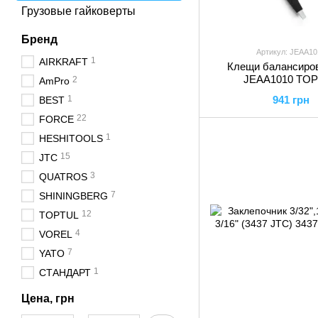
Грузовые гайковерты
Бренд
Артикул: JEAA10
1
AIRKRAFT
Клещи балансиро
JEAA1010 TO
2
AmPro
1
941 грн
BEST
22
FORCE
1
HESHITOOLS
15
JTC
3
QUATROS
7
SHININGBERG
12
TOPTUL
4
VOREL
7
YATO
1
СТАНДАРТ
Цена, грн