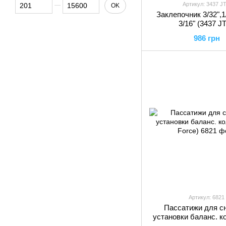
От Цена, грн
До Цена, грн
Артикул: 3437 J
OK
Заклепочник 3/32",1/
3/16" (3437 J
986 грн
Артикул: 6821
Пассатижи для сн
установки баланс. к
Force)