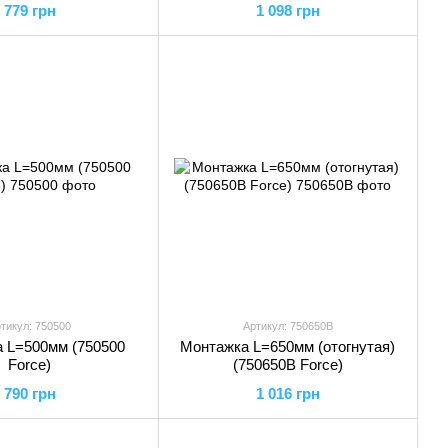
779 грн
1 098 грн
тикул: 750500
Артикул: 750650B
 L=500мм (750500
Монтажка L=650мм (отогнутая)
Force)
(750650B Force)
790 грн
1 016 грн