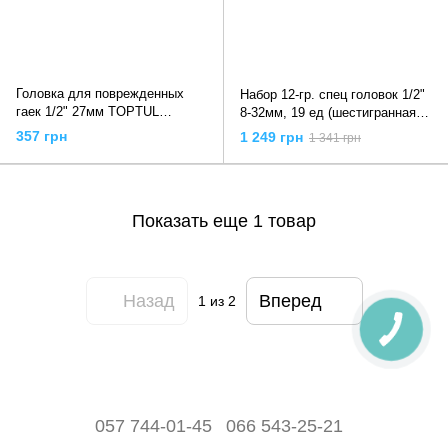
Головка для поврежденных
Набор 12-гр. спец головок 1/2"
гаек 1/2" 27мм TOPTUL
8-32мм, 19 ед (шестигранная,
BAAK1627
многогранная, квадрат, torx)
357 грн
1 249 грн
1 341 грн
G13546 Geko
Показать еще 1 товар
Назад
Вперед
1
из 2
057 744-01-45
066 543-25-21