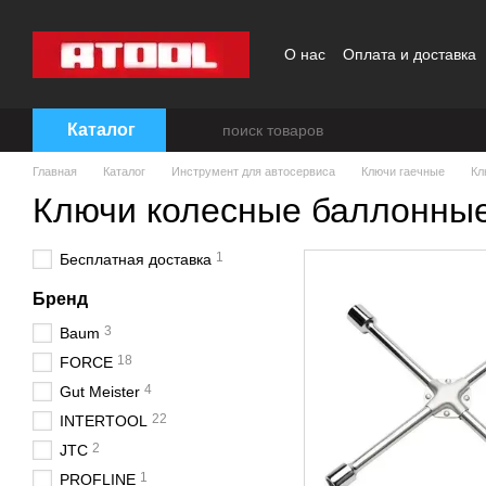
Перейти к основному контенту
О нас
Оплата и доставка
Каталог
Главная
Каталог
Инструмент для автосервиса
Ключи гаечные
Кл
Ключи колесные баллонны
1
Бесплатная доставка
Бренд
3
Baum
18
FORCE
4
Gut Meister
22
INTERTOOL
2
JTC
1
PROFLINE