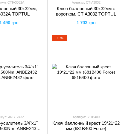
икул: CTIA3032A
Артикул: CTIA3032
ллонный 30х32мм,
Ключ баллонный 30х32мм с
3032A TOPTUL
воротком, CTIA3032 TOPTUL
1 490 грн
1 703 грн
−15%
икул: ANBE2432
Артикул: 681B400
усилитель 3/4"х1"
Ключ баллонный крест 19*21*22
500Nm, ANBE2432
мм (681B400 Force)
TOPTUL