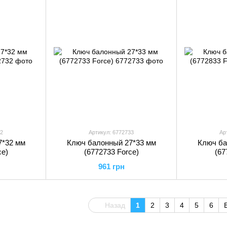
32
Артикул: 6772733
Ар
7*32 мм
Ключ балонный 27*33 мм
Ключ ба
ce)
(6772733 Force)
(67
961 грн
Назад
1
2
3
4
5
6