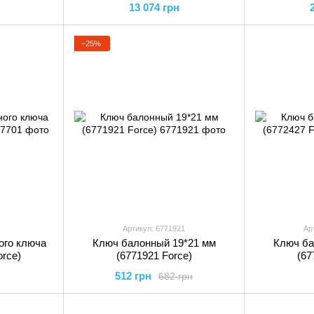
13 074 грн
−25%
Артикул: 6771921
Ар
ого ключа
Ключ балонный 19*21 мм
Ключ ба
orce)
(6771921 Force)
(67
512 грн
682 грн