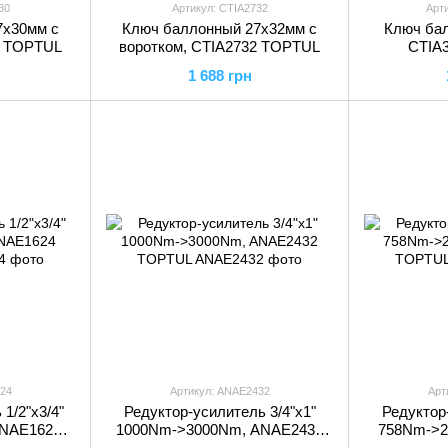
30
Артикул: CTIA2732
Арт
7х30мм с
Ключ баллонный 27х32мм с
Ключ ба
0 TOPTUL
воротком, CTIA2732 TOPTUL
CTIA
1 688 грн
24
Артикул: ANAE2432
Арт
1/2"х3/4"
Редуктор-усилитель 3/4"х1"
Редуктор-
ANAE1624
1000Nm->3000Nm, ANAE2432
758Nm->2
TOPTUL