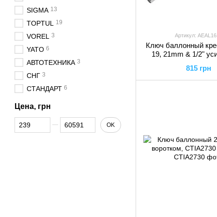
13
SIGMA
19
TOPTUL
3
VOREL
Артикул: AEAL16
Ключ баллонный кре
6
YATO
19, 21mm & 1/2" ус
3
АВТОТЕХНИКА
AEAL1616 TO
815 грн
3
СНГ
6
СТАНДАРТ
Цена, грн
От Цена, грн
До Цена, грн
OK