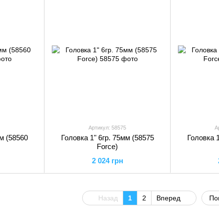
Артикул: 58575
А
мм (58560
Головка 1" 6гр. 75мм (58575
Головка 1
Force)
2 024 грн
Назад
1
2
Вперед
По