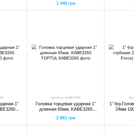
1 449 грн
60
Артикул: KABE3265
Арт
дарная 1"
Головка торцевая ударная 1"
1" 6гр.Голо
ABE3260
длинная 65мм, KABE3265
24мм 100
TOPTUL
2 681 грн