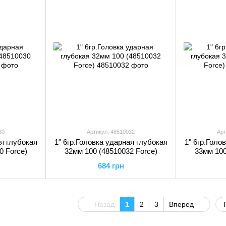
30
Артикул: 48510032
Арт
ая глубокая
1" 6гр.Головка ударная глубокая
1" 6гр.Голо
0 Force)
32мм 100 (48510032 Force)
33мм 100
684 грн
Назад
1
2
3
Вперед