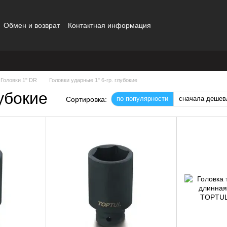
Обмен и возврат
Контактная информация
Головки 1" DR
Головки ударные 1" 6-гр. глубокие
лубокие
по популярности
сначала дешев
Сортировка: