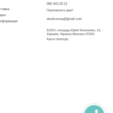
066 543-25-21
ставка
Перезвонить вам?
врат
atoolcomua@gmail.com
информация
62924, площадь Юрия Кононенко, 1б,
Харьков, Украина Магазин ATOOL
Карта проезда