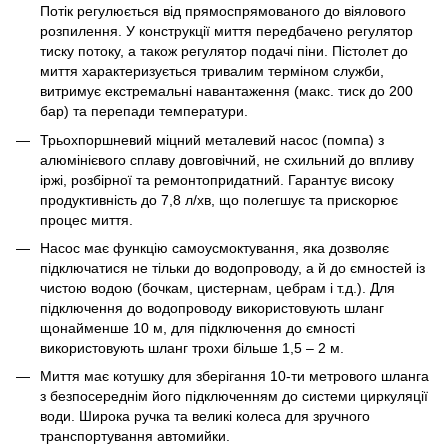
Потік регулюється від прямоспрямованого до віялового
розпилення. У конструкції миття передбачено регулятор
тиску потоку, а також регулятор подачі піни. Пістолет до
миття характеризується тривалим терміном служби,
витримує екстремальні навантаження (макс. тиск до 200
бар) та перепади температури.
Трьохпоршневий міцний металевий насос (помпа) з
алюмінієвого сплаву довговічний, не схильний до впливу
іржі, розбірної та ремонтопридатний. Гарантує високу
продуктивність до 7,8 л/хв, що полегшує та прискорює
процес миття.
Насос має функцію самоусмоктування, яка дозволяє
підключатися не тільки до водопроводу, а й до ємностей із
чистою водою (бочкам, цистернам, цебрам і т.д.). Для
підключення до водопроводу використовують шланг
щонайменше 10 м, для підключення до ємності
використовують шланг трохи більше 1,5 – 2 м.
Миття має котушку для зберігання 10-ти метрового шланга
з безпосереднім його підключенням до системи циркуляції
води. Широка ручка та великі колеса для зручного
транспортування автомийки.