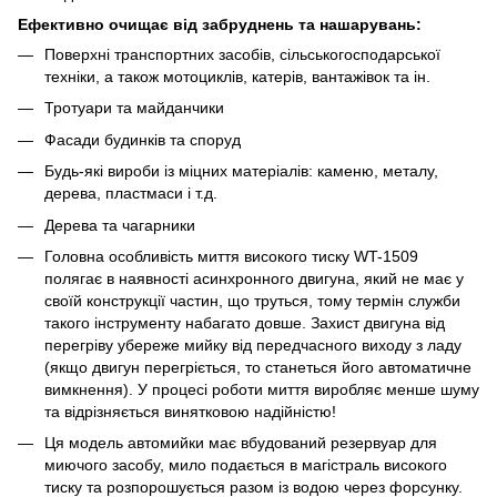
Ефективно очищає від забруднень та нашарувань:
Поверхні транспортних засобів, сільськогосподарської
техніки, а також мотоциклів, катерів, вантажівок та ін.
Тротуари та майданчики
Фасади будинків та споруд
Будь-які вироби із міцних матеріалів: каменю, металу,
дерева, пластмаси і т.д.
Дерева та чагарники
Головна особливість миття високого тиску WT-1509
полягає в наявності асинхронного двигуна, який не має у
своїй конструкції частин, що труться, тому термін служби
такого інструменту набагато довше. Захист двигуна від
перегріву убереже мийку від передчасного виходу з ладу
(якщо двигун перегріється, то станеться його автоматичне
вимкнення). У процесі роботи миття виробляє менше шуму
та відрізняється винятковою надійністю!
Ця модель автомийки має вбудований резервуар для
миючого засобу, мило подається в магістраль високого
тиску та розпорошується разом із водою через форсунку.