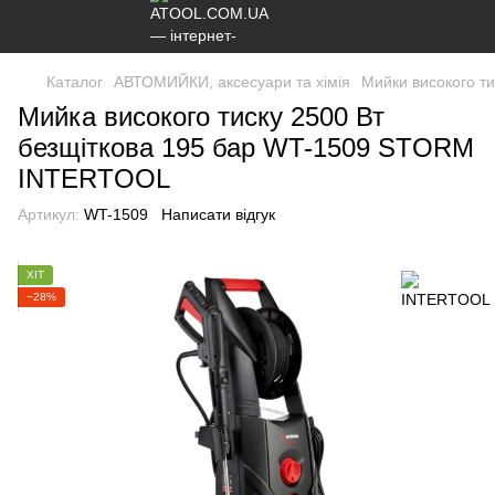
Каталог
АВТОМИЙКИ, аксесуари та хімія
Мийки високого ти
Мийка високого тиску 2500 Вт
безщіткова 195 бар WT-1509 STORM
INTERTOOL
Артикул:
WT-1509
Написати відгук
ХІТ
−28%