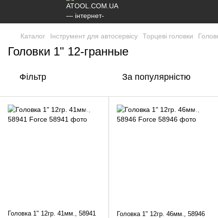
Каталог
Інструмент для автосервісу
Торцеві головки
Голов
Головки 1" 12-гранные
Фільтр
За популярністю
Головка 1" 12гр. 41мм., 58941
Головка 1" 12гр. 46мм., 58946