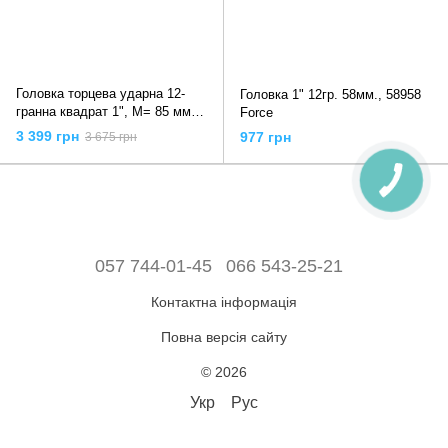
Головка торцева ударна 12-
Головка 1" 12гр. 58мм., 58958
гранна квадрат 1", М= 85 мм,
Force
L= 102 мм, YT-11998 YATO
3 399 грн
977 грн
3 675 грн
057 744-01-45
066 543-25-21
Контактна інформація
Повна версія сайту
© 2026
Укр
Рус